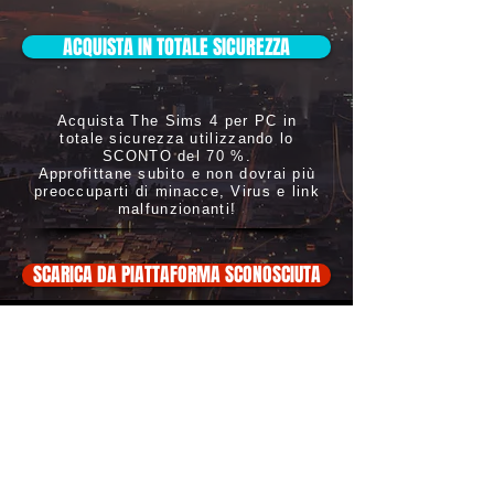
ACQUISTA IN TOTALE SICUREZZA
Acquista The Sims 4 per PC in
totale sicurezza utilizzando lo
SCONTO del 70 %.
Approfittane subito e non dovrai più
preoccuparti di minacce, Virus e link
malfunzionanti!
SCARICA DA PIATTAFORMA SCONOSCIUTA
ATTENZIONE: Non scaricarlo, oltre
a essere illegale potrebbe
danneggiare in modo irreversibile i
l tuo
PC con Virus
Copyright ©
2019-2020
Eliweb di