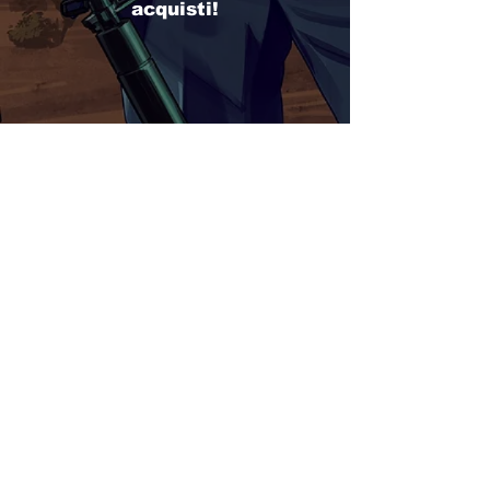
acquisti!
VAI AL SITO
Copyright ©
2019-2020
Eliweb di
Davide Brugnoni All Rights Reserved
P.IVA
15708361009
Privacy Policy