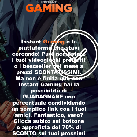
Instant
Gaming
​è la
piattaforma che stavi
cercando! Puoi acquistare
i tuoi videogiochi preferiti
o i bestseller del mese a
prezzi SCONTATISSIMI.
Ma non è finita qui, con
Instant Gaming hai la
possibilità di
GUADAGNARE una
percentuale condividendo
un semplice link con i tuoi
amici. Fantastico, vero?
Clicca subito sul bottone
e approfitta del 70% di
SCONTO sui tuoi prossimi