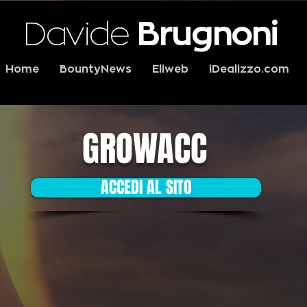
Davide
Brugnoni
Home
BountyNews
Eliweb
iDealizzo.com
GROWACC
ACCEDI AL SITO