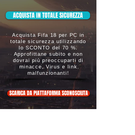
ACQUISTA IN TOTALE SICUREZZA
Acquista Fifa 18 per PC in
totale sicurezza utilizzando
lo SCONTO del 70 %.
Approfittane subito e non
dovrai più preoccuparti di
minacce, Virus e link
malfunzionanti!
SCARICA DA PIATTAFORMA SCONOSCIUTA
ATTENZIONE:
Non scaricarlo, oltre ad essere
illegale potrebbe