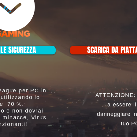
ALE SICUREZZA
SCARICA DA PIAT
eague per PC in
ATTENZIONE: No
 utilizzando lo
l 70 %.
a essere i
to e non dovrai
danneggiare in 
i minacce, Virus
tuo P
nzionanti!