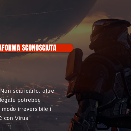
TAFORMA SCONOSCIUTA
n scaricarlo, oltre
llegale potrebbe
modo irreversibile i
l
C con Virus