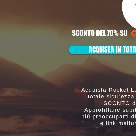
SCONTO DEL 70% SU
ACQUISTA IN TOT
Acquista Rocket L
totale sicurezza
SCONTO de
Approfittane subi
più preoccuparti d
e link malfu